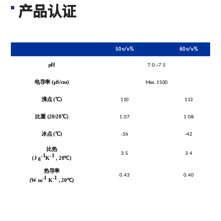
产品认证
50 v/v %
60 v/v %
pH
7.0 ~ 7.5
电导率
(
μS
/cm
)
Max. 1500
沸点
(
℃
)
110
113
比重
(20/20
℃
)
1.07
1.08
冰点
(
℃
)
-36
-42
比热
3.5
3.4
-1
-1
(J g
K
, 20
℃
)
热导率
0.43
0.40
-1
-1
(W m
K
, 20
℃
)